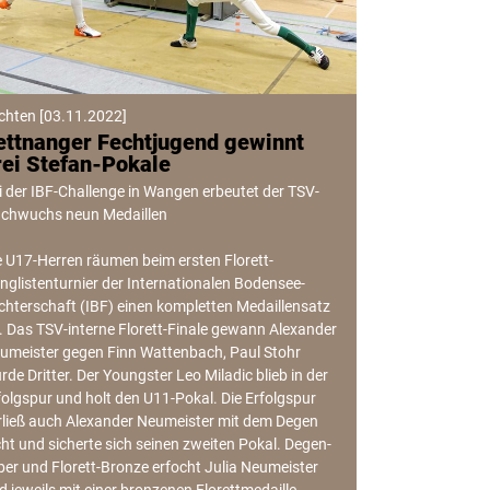
chten
[
03.11.2022
]
ettnanger Fechtjugend gewinnt
rei Stefan-Pokale
i der IBF-Challenge in Wangen erbeutet der TSV-
chwuchs neun Medaillen
e U17-Herren räumen beim ersten Florett-
nglistenturnier der Internationalen Bodensee-
chterschaft (IBF) einen kompletten Medaillensatz
. Das TSV-interne Florett-Finale gewann Alexander
umeister gegen Finn Wattenbach, Paul Stohr
rde Dritter. Der Youngster Leo Miladic blieb in der
folgspur und holt den U11-Pokal. Die Erfolgspur
rließ auch Alexander Neumeister mit dem Degen
cht und sicherte sich seinen zweiten Pokal. Degen-
lber und Florett-Bronze erfocht Julia Neumeister