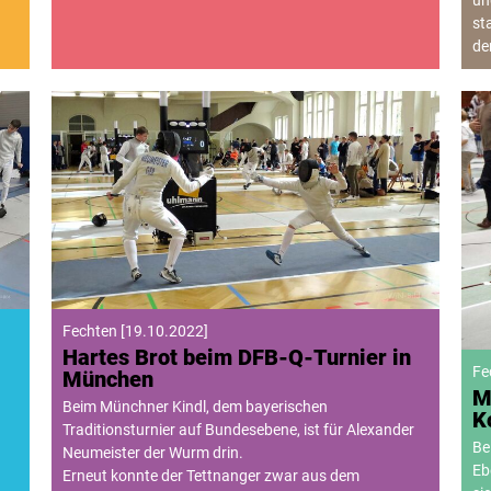
un
st
de
Fechten
[
19.10.2022
]
Hartes Brot beim DFB-Q-Turnier in
Fe
München
M
Beim Münchner Kindl, dem bayerischen
K
Traditionsturnier auf Bundesebene, ist für Alexander
Be
Neumeister der Wurm drin.
Eb
Erneut konnte der Tettnanger zwar aus dem