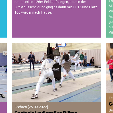
si
renomierten 126er-Feld aufsteigen, aber in der
Mi
Direktausscheidung ging es dann mit 11:15 und Platz
Vo
100 wieder nach Hause.
Ac
ge
au
Vi
Fe
G
Fechten
[
25.09.2022
]
Be
Gastspiel auf großer Bühne