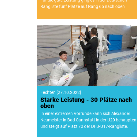
Für die gute Leistung ging es in der Deutschen
Rangliste fünf Plätze auf Rang 65 nach oben
Fechten
[
27.10.2022
]
Starke Leistung - 30 Plätze nach
oben
In einer extremen Vorrunde kann sich Alexander
Neumeister in Bad Cannstatt in der U20 behaupten
und steigt auf Platz 70 der DFB-U17-Rangliste.