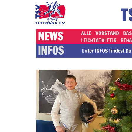
NEWS
ALLE
VORSTAND
BAS
LEICHTATHLETIK
REHA
INFOS
Unter INFOS findest Du a