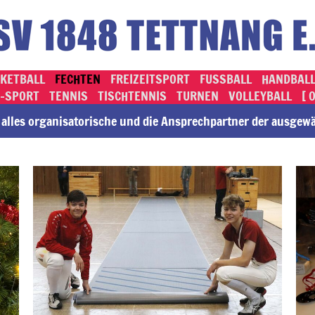
KETBALL
FECHTEN
FREIZEITSPORT
FUSSBALL
HANDBAL
-SPORT
TENNIS
TISCHTENNIS
TURNEN
VOLLEYBALL
[ 
lles or­ga­ni­sa­to­rische und die An­sprech­part­ner der ausge