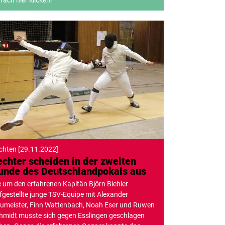
fach hier klicken!
chten
[
29.11.2022
]
echter scheiden in der zweiten
unde des Deutschlandpokals aus
e um den erfahrenen Kapitän Björn Biehler
fgestellte junge TSV-Equipe mit Alexander
umeister, Finn Wattenbach, Noah Eser und Ruwen
hmidt musste sich gegen Esslingen geschlagen