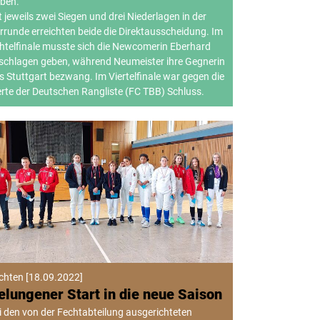
eben.
t jeweils zwei Siegen und drei Niederlagen in der
rrunde erreichten beide die Direktausscheidung. Im
htelfinale musste sich die Newcomerin Eberhard
schlagen geben, während Neumeister ihre Gegnerin
s Stuttgart bezwang. Im Viertelfinale war gegen die
erte der Deutschen Rangliste (FC TBB) Schluss.
chten
[
18.09.2022
]
elungener Start in die neue Saison
i den von der Fechtabteilung ausgerichteten