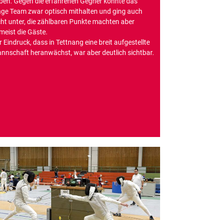
ben. Gegen die erfahrenen Gegner konnte das
nge Team zwar optisch mithalten und ging auch
cht unter, die zählbaren Punkte machten aber
meist die Gäste.
r Eindruck, dass in Tettnang eine breit aufgestellte
nnschaft heranwächst, war aber deutlich sichtbar.