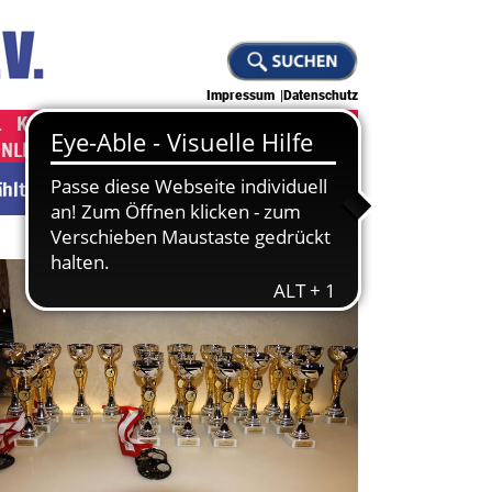
Impressum
Datenschutz
L
KAMPFKUNST
JUDO
KLETTERN
ONLINE-SHOP ]
[ JOBS ]
wählten Abteilung.