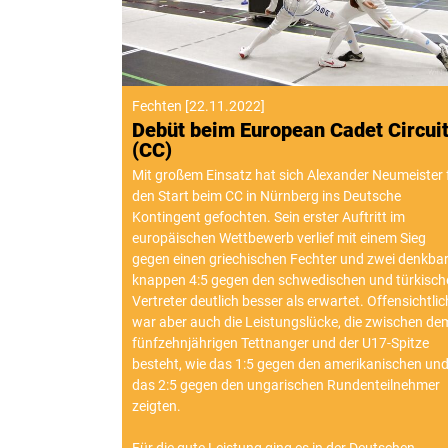
Fechten
[
22.11.2022
]
Debüt beim European Cadet Circui
(CC)
Mit großem Einsatz hat sich Alexander Neumeister 
den Start beim CC in Nürnberg ins Deutsche
Kontingent gefochten. Sein erster Auftritt im
europäischen Wettbewerb verlief mit einem Sieg
gegen einen griechischen Fechter und zwei denkba
knappen 4:5 gegen den schwedischen und türkisch
Vertreter deutlich besser als erwartet. Offensichtlic
war aber auch die Leistungslücke, die zwischen de
fünfzehnjährigen Tettnanger und der U17-Spitze
besteht, wie das 1:5 gegen den amerikanischen un
das 2:5 gegen den ungarischen Rundenteilnehmer
zeigten.