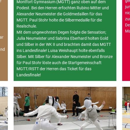
e
ge
Montfort Gymnasium (MGTT) ganz oben auf dem
ju
Podest. Bei den Herren erfochten Rubino Mitter und
ni
Alexander Neumeister die Goldmedaillen für das
zu
MGTT. Paul Stohr holte die Silbermedaille für die
De
Realschule.
Ma
Mit dem ungewohnten Degen folgte die Sensation;
ar
Julia Neumeister und Sabrina Eberhard holten Gold
und Silber in der WK II und brachten damit das MGTT
und
ins Landesfinale! Luisa Weishaupt holte ebenfalls
Silber. Mit Silber für Alexander Neumeister und Bronze
für Paul Stohr löste auch die Startgemeinschaft
MGTT/RSTT der Herren das Ticket für das
Landesfinale!