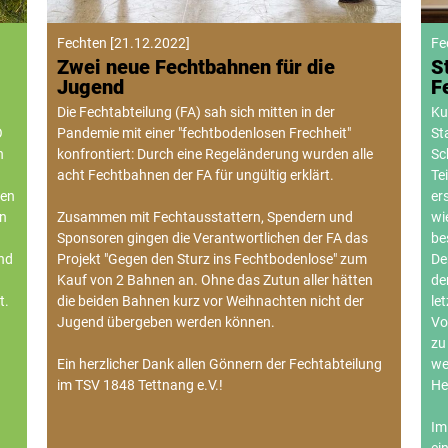
Fechten
[
21.12.2022
]
Fe
Zwei neue Fechtbahnen für die
S
Jugend
F
Die Fechtabteilung (FA) sah sich mitten in der
Ku
O
Pandemie mit einer "fechtbodenlosen Frechheit"
St
n
konfrontiert: Durch eine Regeländerung wurden alle
Sc
acht Fechtbahnen der FA für ungültig erklärt.
Te
ten
er
en
Zusammen mit Fechtausstattern, Spendern und
wi
Sponsoren gingen die Verantwortlichen der FA das
be
und
Projekt "Gegen den Sturz ins Fechtbodenlose" zum
De
Kauf von 2 Bahnen an. Ohne das Zutun aller hätten
de
t.
die beiden Bahnen kurz vor Weihnachten nicht der
le
Jugend übergeben werden können.
Vo
zu
Ein herzlicher Dank allen Gönnern der Fechtabteilung
we
im TSV 1848 Tettnang e.V.!
He
Im