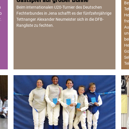
Be
n
Beim internationalen U20-Turnier des Deutschen
Te
b
Fechterbundes in Jena schafft es der fünfzehnjährige
He
.
Tettnanger Alexander Neumeister sich in die DFB-
fr
Rangliste zu fechten.
Au
un
be
He
Go
Se
Te