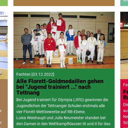
ein
Fechten
[
03.12.2022
]
Alle Florett-Goldmedaillen gehen
Fe
bei "Jugend trainiert ..." nach
F
Tettnang
R
Bei Jugend trainiert für Olympia (JtfO) gewinnen die
Di
Jugendlichen der Tettnanger Schulen erstmals alle
a
au
vier Florett-Wettbewerbe auf RB-Ebene.
Ne
Luisa Weishaupt und Julia Neumeister standen bei
r
Sc
den Damen in den Wettkampfklassen III und II für das