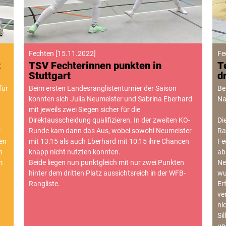
Fechten
[
15.11.2022
]
Fe
t
TSV Fechterinnen punkten in
T
Stuttgart
d
für
Beim ersten Landesranglistenturnier der Saison
Be
konnten sich Julia Neumeister und Sabrina Eberhard
Na
mit jeweils zwei Siegen sicher für die
Direktausscheidung qualifizieren. In der zweiten KO-
Di
r
Runde kam dann das Aus, wobei sowohl Neumeister
Ra
en
mit 13:15 als auch Eberhard mit 10:15 ihre Chancen
Fe
h
knapp nicht nutzten konnten.
ab
m
Beide liegen nun punktgleich mit nur zwei Punkten
Ne
hinter dem dritten Platz aussichtsreich in der WFB-
wu
d
Rangliste.
Er
ve
ni
Si