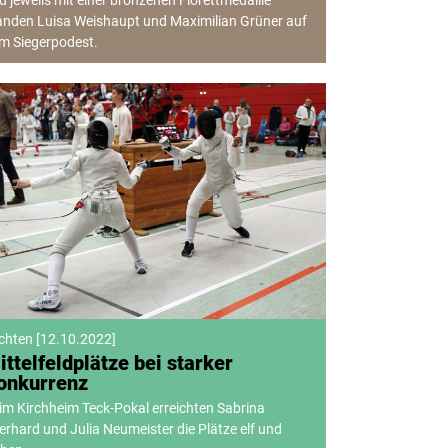
d jeweils mit einer bronzenen Florettmedaille
anden Luisa Weishaupt und Maximilian Grüner auf
m Siegerpodest.
chten
[
12.10.2022
]
ittelfeldplätze bei starker
onkurrenz
im Kirchheim Teck-Pokal erreichten Sabrina
erhard und Julia Neumeister die Plätze elf und