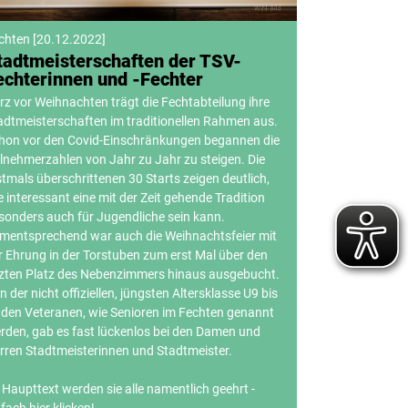
chten
[
20.12.2022
]
tadtmeisterschaften der TSV-
echterinnen und -Fechter
rz vor Weihnachten trägt die Fechtabteilung ihre
adtmeisterschaften im traditionellen Rahmen aus.
hon vor den Covid-Einschränkungen begannen die
ilnehmerzahlen von Jahr zu Jahr zu steigen. Die
stmals überschrittenen 30 Starts zeigen deutlich,
e interessant eine mit der Zeit gehende Tradition
sonders auch für Jugendliche sein kann.
mentsprechend war auch die Weihnachtsfeier mit
r Ehrung in der Torstuben zum erst Mal über den
tzten Platz des Nebenzimmers hinaus ausgebucht.
n der nicht offiziellen, jüngsten Altersklasse U9 bis
 den Veteranen, wie Senioren im Fechten genannt
rden, gab es fast lückenlos bei den Damen und
rren Stadtmeisterinnen und Stadtmeister.
 Haupttext werden sie alle namentlich geehrt -