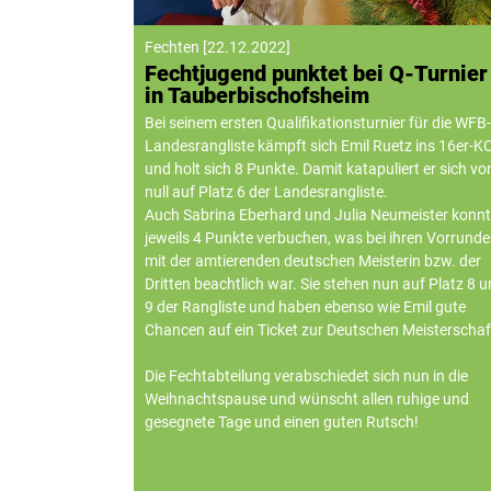
Fechten
[
22.12.2022
]
Fechtjugend punktet bei Q-Turnier
in Tauberbischofsheim
Bei seinem ersten Qualifikationsturnier für die WFB-
Landesrangliste kämpft sich Emil Ruetz ins 16er-K
und holt sich 8 Punkte. Damit katapuliert er sich vo
null auf Platz 6 der Landesrangliste.
Auch Sabrina Eberhard und Julia Neumeister konn
jeweils 4 Punkte verbuchen, was bei ihren Vorrund
mit der amtierenden deutschen Meisterin bzw. der
Dritten beachtlich war. Sie stehen nun auf Platz 8 
9 der Rangliste und haben ebenso wie Emil gute
Chancen auf ein Ticket zur Deutschen Meisterschaf
Die Fechtabteilung verabschiedet sich nun in die
Weihnachtspause und wünscht allen ruhige und
gesegnete Tage und einen guten Rutsch!