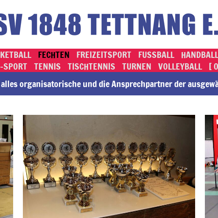
KETBALL
FECHTEN
FREIZEITSPORT
FUSSBALL
HANDBAL
-SPORT
TENNIS
TISCHTENNIS
TURNEN
VOLLEYBALL
[ 
lles or­ga­ni­sa­to­rische und die An­sprech­part­ner der ausge