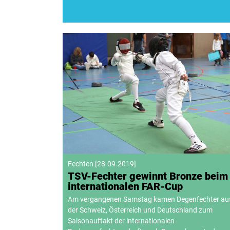
Fechten
[
28.09.2019
]
TSV-Fechter gewinnt Bronze beim
internationalen FAR-Cup
Am vergangenen Samstag kamen Degenfechter au
der Schweiz, Österreich und Deutschland zum
Saisonauftakt der internationalen