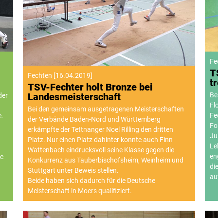
Fe
T
Fechten
[
16.04.2019
]
t
TSV-Fechter holt Bronze bei
Be
Landesmeisterschaft
der
Fl
Bei den gemeinsam ausgetragenen Meisterschaften
Fe
e.
der Verbände Baden-Nord und Württemberg
Fo
n
erkämpfte der Tettnanger Noel Rilling den dritten
Ju
Platz. Nur einen Platz dahinter konnte auch Finn
Le
Wattenbach eindrucksvoll seine Klasse gegen die
en
ie
Konkurrenz aus Tauberbischofsheim, Weinheim und
di
Stuttgart unter Beweis stellen.
au
Beide haben sich dadurch für die Deutsche
Meisterschaft in Moers qualifiziert.