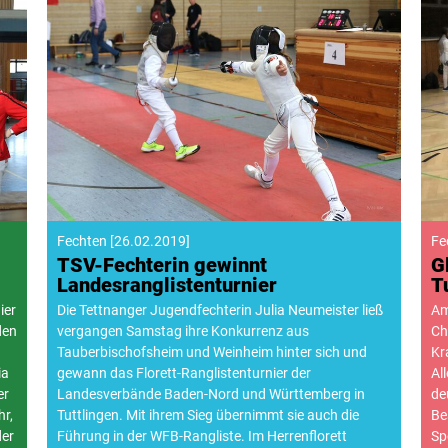
Fechten
[
26.02.2019
]
Fe
TSV-Fechterin gewinnt
G
Landesranglistenturnier
T
ier
Die Tettnanger Jugendfechterin Julia Neumeister ließ
Am
den
vergangen Samstag ihre Konkurrenz aus
Ch
Tauberbischofsheim und Weinheim hinter sich und
Kr
ia
gewann das Florett-Ranglistenturnier der
Al
er
Landesverbände Baden-Nord und Württemberg in
de
hr,
Tuttlingen. Mit ihrem Sieg übernimmt sie auch die
Be
der
Führung in der WFB-Rangliste. Im Herrenflorett
Sp