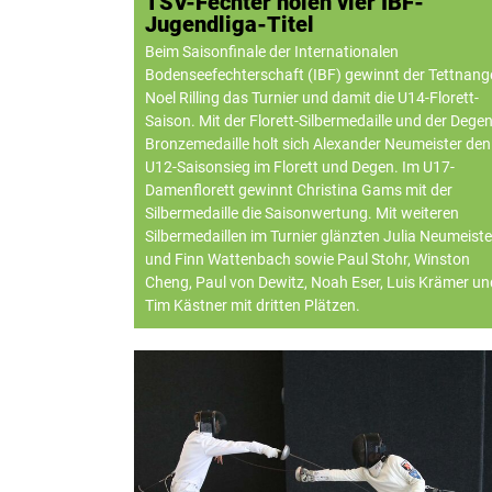
TSV-Fechter holen vier IBF-
Jugendliga-Titel
Beim Saisonfinale der Internationalen
Bodenseefechterschaft (IBF) gewinnt der Tettnang
Noel Rilling das Turnier und damit die U14-Florett-
Saison. Mit der Florett-Silbermedaille und der Degen
Bronzemedaille holt sich Alexander Neumeister den
U12-Saisonsieg im Florett und Degen. Im U17-
Damenflorett gewinnt Christina Gams mit der
Silbermedaille die Saisonwertung. Mit weiteren
Silbermedaillen im Turnier glänzten Julia Neumeiste
und Finn Wattenbach sowie Paul Stohr, Winston
Cheng, Paul von Dewitz, Noah Eser, Luis Krämer un
Tim Kästner mit dritten Plätzen.