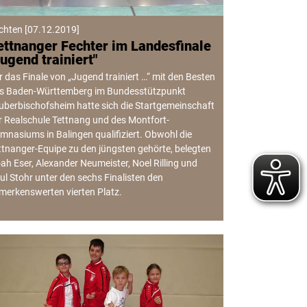
chten
[
07.12.2019
]
ettnanger Fechter im Landesfinale
Jugend trainiert"
r das Finale von „Jugend trainiert …“ mit den Besten
s Baden-Württemberg im Bundesstützpunkt
uberbischofsheim hatte sich die Startgemeinschaft
r Realschule Tettnang und des Montfort-
mnasiums in Balingen qualifiziert. Obwohl die
ttnanger-Equipe zu den jüngsten gehörte, belegten
ah Eser, Alexander Neumeister, Noel Rilling und
ul Stohr unter den sechs Finalisten den
merkenswerten vierten Platz.