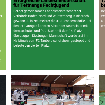
Erfolgreiche Landesmeisterschaft
T
für Tettnangs Fechtjugend
b
Bei der gemeinsamen Landesmeisterschaft der
Be
er
Verbände Baden-Nord und Württemberg in Biberach
Wa
gewann Julia Neumeister die U10-Bronzemedaille. Bei
U1
-
den U12-Jungen konnten Alexander Neumeister mit
er
dem sechsten und Paul Stohr mit dem 14. Platz
überzeugen. Die Jungen-Mannschaft wurde erst im
Halbfinale vom FC Tauberbischofsheim gestoppt und
belegte den vierten Platz.
r
d