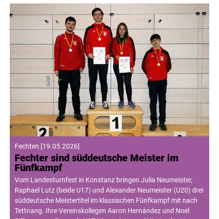
Fechten
[
19.05.2026
]
Fechter sind süddeutsche Meister im
Fünfkampf
Vom Landesturnfest in Konstanz bringen Julia Neumeister,
Raphael Lutz (beide U17) und Alexander Neumeister (U20) drei
süddeutsche Meistertitel im klassischen Fünfkampf mit nach
Tettnang. Ihre Vereinskollegen Aaron Hernández und Noel