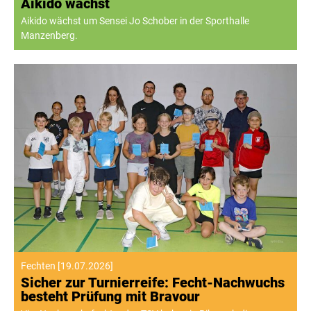
Aikido wächst
Aikido wächst um Sensei Jo Schober in der Sporthalle
Manzenberg.
Fechten
[
19.07.2026
]
Sicher zur Turnierreife: Fecht-Nachwuchs
besteht Prüfung mit Bravour