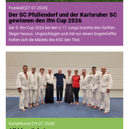
Fussball
[
27.07.2026
]
Der SC Pfullendorf und der Karlsruher SC
gewinnen den ifm Cup 2026
Der 5. ifm-Cup 2026 bei den U 17 Jungs brachte den fünften
Sieger heraus. Ungeschlagen und mit nur einem Gegentreffer
holten sich die Mädels des KSC den Titel.
Kampfkunst
[
19.07.2026
]