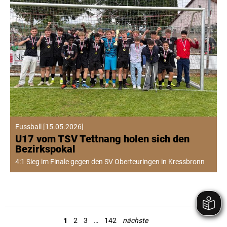
Fussball
[
15.05.2026
]
U17 vom TSV Tettnang holen sich den
Bezirkspokal
4:1 Sieg im Finale gegen den SV Oberteuringen in Kressbronn
1
2
3
…
142
nächste