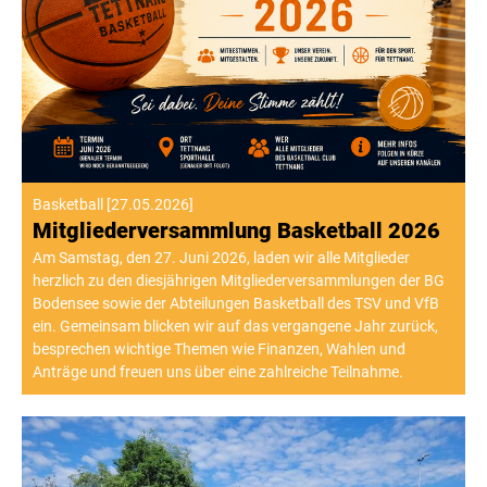
Basketball
[
27.05.2026
]
Mitgliederversammlung Basketball 2026
Am Samstag, den 27. Juni 2026, laden wir alle Mitglieder
herzlich zu den diesjährigen Mitgliederversammlungen der BG
Bodensee sowie der Abteilungen Basketball des TSV und VfB
ein. Gemeinsam blicken wir auf das vergangene Jahr zurück,
besprechen wichtige Themen wie Finanzen, Wahlen und
Anträge und freuen uns über eine zahlreiche Teilnahme.