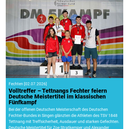
Fechten
[
02.07.2026
]
Volltreffer – Tettnangs Fechter feiern
Deutsche Meistertitel im klassischen
Fünfkampf
Bei der offenen Deutschen Meisterschaft des Deutschen
Fechter-Bundes in Singen glänzten die Athleten des TSV 1848
Tettnang mit Treffsicherheit, Ausdauer und starken Gefechten.
Deutsche Meistertitel für Zoe Stratkemper und Alexander