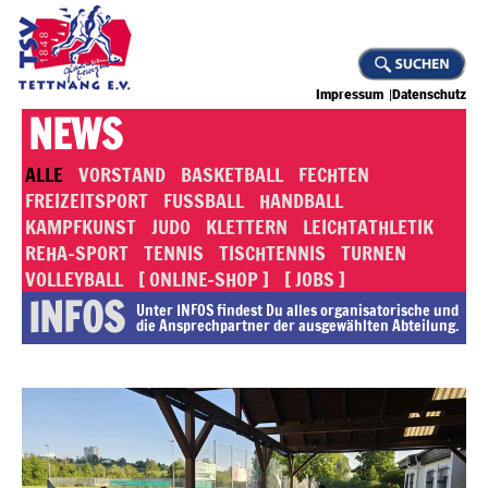
Impressum
Datenschutz
NEWS
ALLE
VORSTAND
BASKETBALL
FECHTEN
FREIZEITSPORT
FUSSBALL
HANDBALL
KAMPFKUNST
JUDO
KLETTERN
LEICHTATHLETIK
REHA-SPORT
TENNIS
TISCHTENNIS
TURNEN
VOLLEYBALL
[ ONLINE-SHOP ]
[ JOBS ]
INFOS
Unter INFOS findest Du alles or­ga­ni­sa­to­rische und
die An­sprech­part­ner der ausgewählten Abteilung.