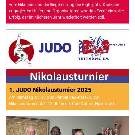
vom Nikolaus und die Siegerehrung die Highlights. Dank der
engagierten Helfer und Organisatoren war das Event ein voller
Erfolg, der im nächsten Jahr wiederholt werden soll.
1. JUDO Nikolausturnier 2025
Am Samstag, 07.12.2025 findet das erste JUDO-
Nikolausturnier ab 9:15 Uhr in der Carl-Gührer-Halle statt.