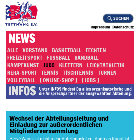
Impressum
Datenschutz
NEWS
ALLE
VORSTAND
BASKETBALL
FECHTEN
FREIZEITSPORT
FUSSBALL
HANDBALL
KAMPFKUNST
JUDO
KLETTERN
LEICHTATHLETIK
REHA-SPORT
TENNIS
TISCHTENNIS
TURNEN
VOLLEYBALL
[ ONLINE-SHOP ]
[ JOBS ]
INFOS
Unter INFOS findest Du alles or­ga­ni­sa­to­rische und
die An­sprech­part­ner der ausgewählten Abteilung.
Wechsel der Abteilungsleitung und
Einladung zur außerordentlichen
Mitgliederversammlung
Hervé Wansi ist nicht mehr Abteilungsleiter - Andreas Knopf ist