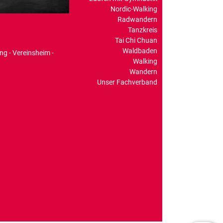
Nordic-Walking
Radwandern
Tanzkreis
Tai Chi Chuan
Waldbaden
 - Vereinsheim -
Walking
Wandern
Unser Fachverband