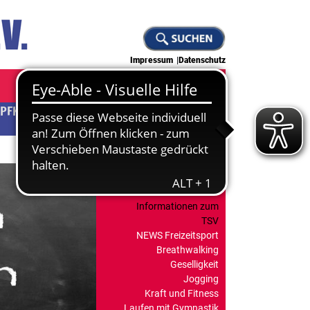
Impressum
Datenschutz
PFKUNST
JUDO
KLETTERN
Abteilungsleitung
FREIZEITSPORT
Informationen zum
TSV
NEWS Freizeitsport
Breathwalking
Geselligkeit
Jogging
Kraft und Fitness
Laufen mit Gymnastik