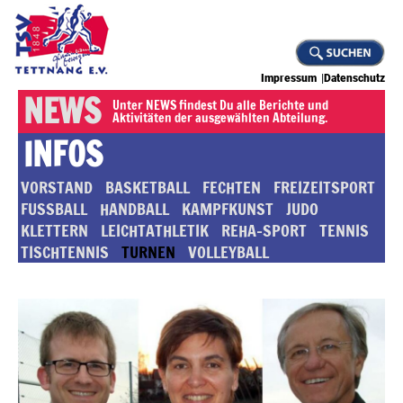
Impressum
Datenschutz
NEWS
Unter NEWS findest Du alle Berichte und
Aktivitäten der ausgewählten Abteilung.
INFOS
VORSTAND
BASKETBALL
FECHTEN
FREIZEITSPORT
FUSSBALL
HANDBALL
KAMPFKUNST
JUDO
KLETTERN
LEICHTATHLETIK
REHA-SPORT
TENNIS
TISCHTENNIS
TURNEN
VOLLEYBALL