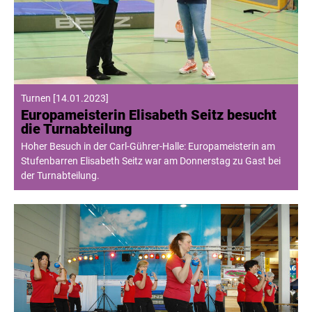
Turnen
[
14.01.2023
]
Europameisterin Elisabeth Seitz besucht
die Turnabteilung
Hoher Besuch in der Carl-Gührer-Halle: Europameisterin am
Stufenbarren Elisabeth Seitz war am Donnerstag zu Gast bei
der Turnabteilung.