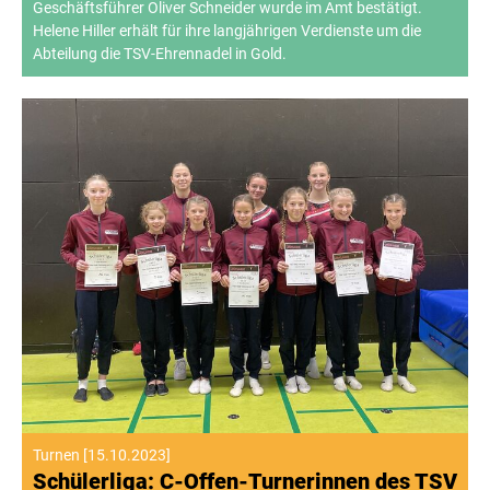
Geschäftsführer Oliver Schneider wurde im Amt bestätigt.
Helene Hiller erhält für ihre langjährigen Verdienste um die
Abteilung die TSV-Ehrennadel in Gold.
Turnen
[
15.10.2023
]
Schülerliga: C-Offen-Turnerinnen des TSV