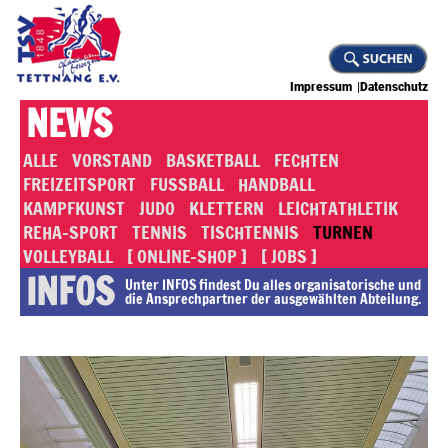
Impressum
Datenschutz
NEWS
ALLE
VORSTAND
BASKETBALL
FECHTEN
FREIZEITSPORT
FUSSBALL
HANDBALL
KAMPFKUNST
JUDO
KLETTERN
LEICHTATHLETIK
REHA-SPORT
TENNIS
TISCHTENNIS
TURNEN
VOLLEYBALL
[ ONLINE-SHOP ]
[ JOBS ]
INFOS
Unter INFOS findest Du alles or­ga­ni­sa­to­rische und
die An­sprech­part­ner der ausgewählten Abteilung.