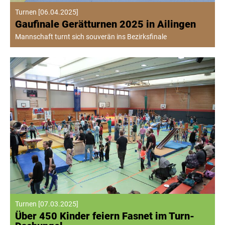
Turnen
[
06.04.2025
]
Gaufinale Gerätturnen 2025 in Ailingen
Mannschaft turnt sich souverän ins Bezirksfinale
Turnen
[
07.03.2025
]
Über 450 Kinder feiern Fasnet im Turn-