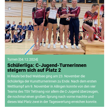
Turnen
[
04.12.2024
]
Schülerliga: C-Jugend-Turnerinnen
steigern sich auf Platz 2
In Reute bei Bad Waldsee ging am 23. November die
Schülerliga der Kunstturnerinnen zu Ende. Nach dem ersten
Wettkampf am 9. November in Ailingen konnte von den vier
Teams des TSV Tettnang vor allem die C-Jugend überzeugen,
die nochmal einen großen Sprung nach vorne machte und
dieses Mal Platz zwei in der Tageswertung erreichen konnte.