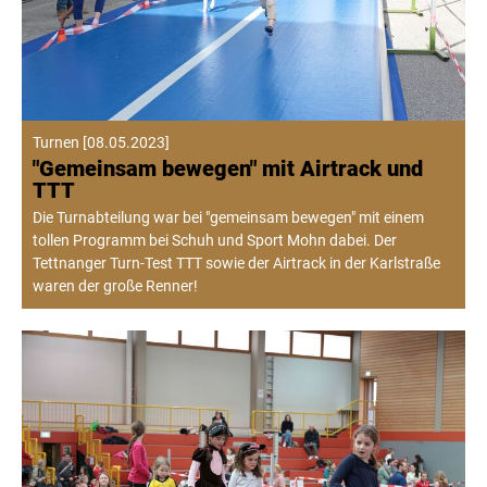
Turnen
[
08.05.2023
]
"Gemeinsam bewegen" mit Airtrack und
TTT
Die Turnabteilung war bei "gemeinsam bewegen" mit einem
tollen Programm bei Schuh und Sport Mohn dabei. Der
Tettnanger Turn-Test TTT sowie der Airtrack in der Karlstraße
waren der große Renner!