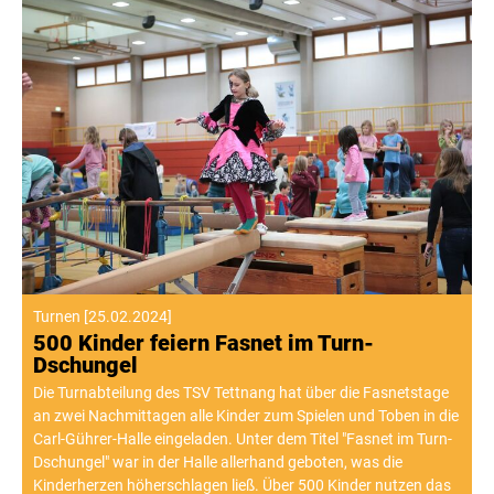
Turnen
[
25.02.2024
]
500 Kinder feiern Fasnet im Turn-
Dschungel
Die Turnabteilung des TSV Tettnang hat über die Fasnetstage
an zwei Nachmittagen alle Kinder zum Spielen und Toben in die
Carl-Gührer-Halle eingeladen. Unter dem Titel "Fasnet im Turn-
Dschungel" war in der Halle allerhand geboten, was die
Kinderherzen höherschlagen ließ. Über 500 Kinder nutzen das