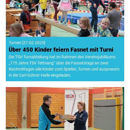
Turnen
[
27.02.2023
]
Über 450 Kinder feiern Fasnet mit Turni
Die TSV-Turnabteilung hat im Rahmen des Vereinsjubiläums
„175 Jahre TSV Tettnang“ über die Fasnetstage an zwei
Nachmittagen alle Kinder zum Spielen, Turnen und auspowern
in die Carl-Gührer-Halle eingeladen.