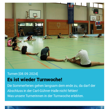
Turnen
[
08.09.2024
]
Es ist wieder Turnwoche!
Die Sommerferien gehen langsam dem ende zu, da darf der
Abschluss in der Carl-Gührer-Halle nicht fehlen!
Was unsere Turnerinnen in der Turnwoche erlebten.