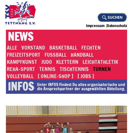
Impressum
Datenschutz
NEWS
ALLE
VORSTAND
BASKETBALL
FECHTEN
FREIZEITSPORT
FUSSBALL
HANDBALL
KAMPFKUNST
JUDO
KLETTERN
LEICHTATHLETIK
REHA-SPORT
TENNIS
TISCHTENNIS
TURNEN
VOLLEYBALL
[ ONLINE-SHOP ]
[ JOBS ]
INFOS
Unter INFOS findest Du alles or­ga­ni­sa­to­rische und
die An­sprech­part­ner der ausgewählten Abteilung.