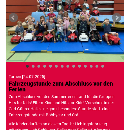
Turnen
[
24.07.2025
]
Fahrzeugstunde zum Abschluss vor den
Ferien
Zum Abschluss vor den Sommerferien fand für die Gruppen
Hits for Kids! Eltern-Kind und Hits for Kids! Vorschule in der
Carl-Gührer Halle eine ganz besondere Stunde statt: eine
Fahrzeugstunde mit Bobbycar und Co!
Alle Kinder durften an diesem Tag ihr Lieblingsfahrzeug