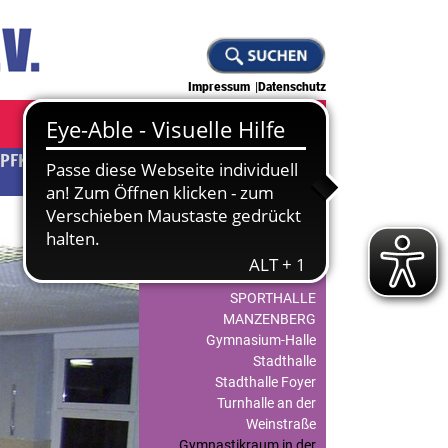
Impressum
Datenschutz
PFKUNST
JUDO
KLETTERN
Hallenbelegungskalender
Carl-Gührer-Halle
SPORTHALLE
MANZENBERG
Gymnasium-Halle
Stadthalle
Stadthalle Foyer
Turnhalle an der
Weinstraße
Gymnastikraum in der