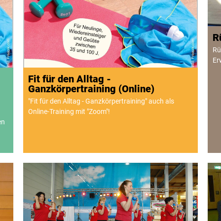
R
Rü
Er
Fit für den Alltag -
Ganzkörpertraining (Online)
"Fit für den Alltag - Ganzkörpertraining" auch als
Online-Training mit "Zoom"!
en