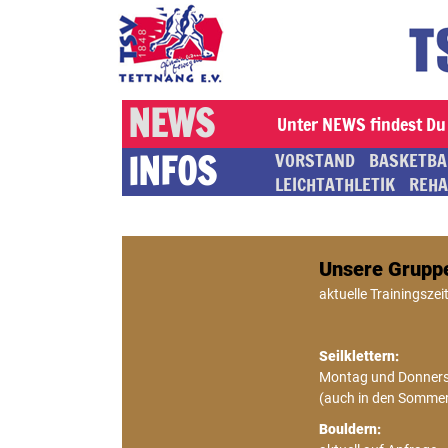
NEWS
Unter NEWS findest Du 
INFOS
VORSTAND
BASKETBA
LEICHTATHLETIK
REHA
Unsere Grupp
aktuelle Trainingszeit
Seilklettern:
Montag und Donnerst
(auch in den Sommer
Bouldern: