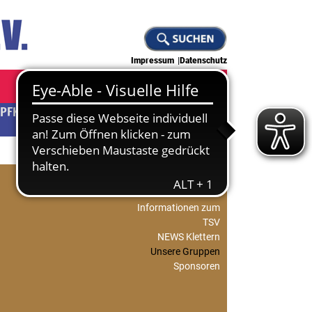
Impressum
Datenschutz
PFKUNST
JUDO
KLETTERN
Abteilungsleitung
KLETTERN
Informationen zum
TSV
NEWS Klettern
Unsere Gruppen
Sponsoren