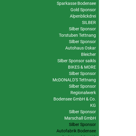
Sparkasse Bodensee
Gold Sponsor
Alpenblickdrei
SILBER
Silber Sponsor
Torstuben Tettnang
Silber Sponsor
Autohaus Oskar
Bleicher
Silber Sponsor saikls
BIKES & MORE
Silber Sponsor
McDONALD'S Tettnang
Silber Sponsor
Regionalwerk
Bodensee GmbH & Co.
KG
Silber Sponsor
Marschall GmbH
Silber Sponsor
Autofabrik Bodensee