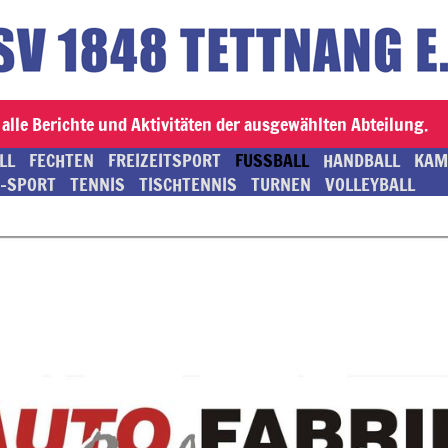
alle Berichte und Aktivitäten der ausgewählten Abteilung.
LL
FECHTEN
FREIZEITSPORT
FUSSBALL
HANDBALL
KAM
-SPORT
TENNIS
TISCHTENNIS
TURNEN
VOLLEYBALL