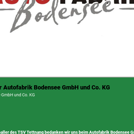
r Autofabrik Bodensee GmbH und Co. KG
e GmbH und Co. KG
aller des TSV Tettnang bedanken wir uns beim Autofabrik Bodensee G