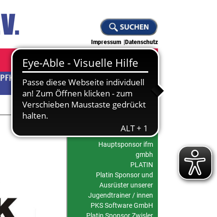
Impressum
Datenschutz
PFKUNST
JUDO
KLETTERN
HAUPTSPONSOR DER
FUSSBALLABTEILUNG
Hauptsponsor ifm
gmbh
PLATIN
Platin Sponsor und
Ausrüster unserer
Jugendtrainer / innen
PKS Software GmbH
Platin Sponsor Zwisler