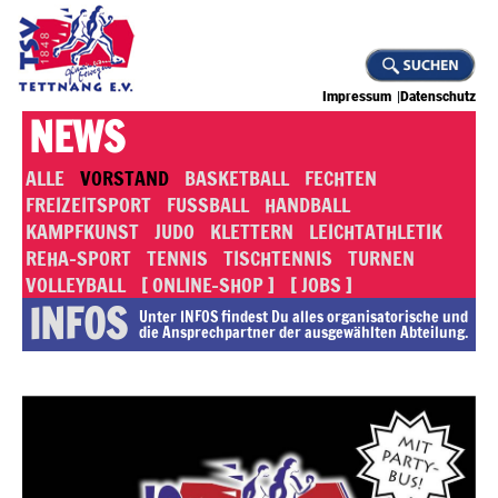
Impressum
Datenschutz
NEWS
ALLE
VORSTAND
BASKETBALL
FECHTEN
FREIZEITSPORT
FUSSBALL
HANDBALL
KAMPFKUNST
JUDO
KLETTERN
LEICHTATHLETIK
REHA-SPORT
TENNIS
TISCHTENNIS
TURNEN
VOLLEYBALL
[ ONLINE-SHOP ]
[ JOBS ]
INFOS
Unter INFOS findest Du alles or­ga­ni­sa­to­rische und
die An­sprech­part­ner der ausgewählten Abteilung.