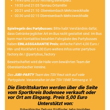
19:45 und 20:55 Tettnang Bärenplatz
19:55 und 21:05 Tannau Ortsmitte
20:21 und 21:10 Obereisenbach Mehrzweckhalle
00:30 und 02:15 Obereisenbach Mehrzweckhalle
Spielregeln des Partybusses:
Bitte habt Verständnis dafür,
dass Getränke jeglicher Art im Bus nicht gestattet sind. Im Bus
kann man Kontaktlos bezahlen Fahrgäste des Partybusses
haben
EINLASSGARANTIE
Preis:
einfache Fahrt 4,00 Euro /
Hin- und Rückfahrt 6,00 Euro weitere Infos unter partybus-
factory.de / @partybus_factory
Bewirtschaftet wird die Halle vom bewährten Team der
Obereisenbacher Vereine.
Das
JUBI-PARTY
Team des TSV freut sich auf viele
Partygäste. Veranstalter ist der TSV 1848 Tettnang e. V.
Die Eintrittskarten werden über die Seite
vom Sportkreis Bodensee verkauft oder
vor Ort am Eingang. Preis 5,00 Euro
Unterstützt von:
Schwäbische Zeitung Südfinder, teba Imobilien,