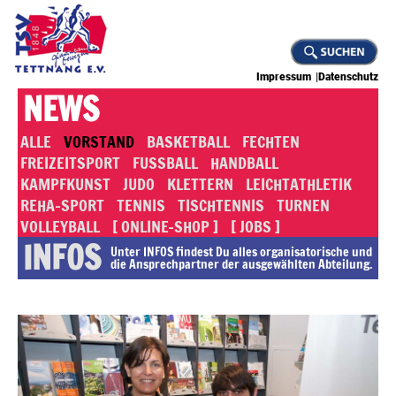
Impressum
Datenschutz
NEWS
ALLE
VORSTAND
BASKETBALL
FECHTEN
FREIZEITSPORT
FUSSBALL
HANDBALL
KAMPFKUNST
JUDO
KLETTERN
LEICHTATHLETIK
REHA-SPORT
TENNIS
TISCHTENNIS
TURNEN
VOLLEYBALL
[ ONLINE-SHOP ]
[ JOBS ]
INFOS
Unter INFOS findest Du alles or­ga­ni­sa­to­rische und
die An­sprech­part­ner der ausgewählten Abteilung.