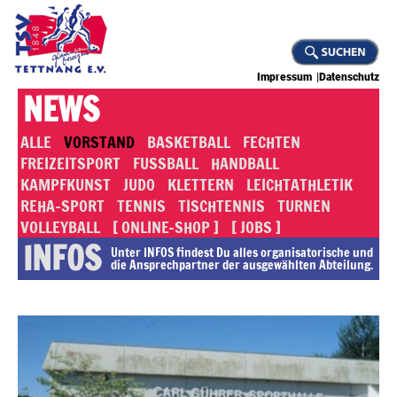
Impressum
Datenschutz
NEWS
ALLE
VORSTAND
BASKETBALL
FECHTEN
FREIZEITSPORT
FUSSBALL
HANDBALL
KAMPFKUNST
JUDO
KLETTERN
LEICHTATHLETIK
REHA-SPORT
TENNIS
TISCHTENNIS
TURNEN
VOLLEYBALL
[ ONLINE-SHOP ]
[ JOBS ]
INFOS
Unter INFOS findest Du alles or­ga­ni­sa­to­rische und
die An­sprech­part­ner der ausgewählten Abteilung.