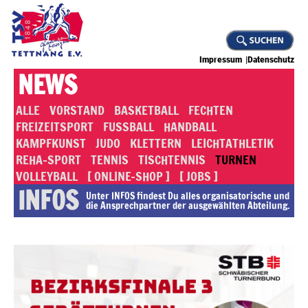
Impressum
Datenschutz
NEWS
ALLE
VORSTAND
BASKETBALL
FECHTEN
FREIZEITSPORT
FUSSBALL
HANDBALL
KAMPFKUNST
JUDO
KLETTERN
LEICHTATHLETIK
REHA-SPORT
TENNIS
TISCHTENNIS
TURNEN
VOLLEYBALL
[ ONLINE-SHOP ]
[ JOBS ]
INFOS
Unter INFOS findest Du alles or­ga­ni­sa­to­rische und
die An­sprech­part­ner der ausgewählten Abteilung.