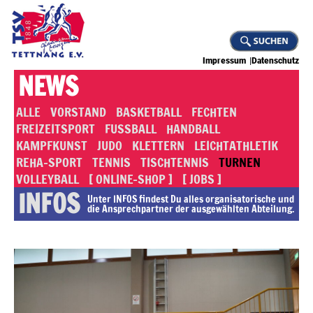
Impressum
Datenschutz
NEWS
ALLE
VORSTAND
BASKETBALL
FECHTEN
FREIZEITSPORT
FUSSBALL
HANDBALL
KAMPFKUNST
JUDO
KLETTERN
LEICHTATHLETIK
REHA-SPORT
TENNIS
TISCHTENNIS
TURNEN
VOLLEYBALL
[ ONLINE-SHOP ]
[ JOBS ]
INFOS
Unter INFOS findest Du alles or­ga­ni­sa­to­rische und
die An­sprech­part­ner der ausgewählten Abteilung.