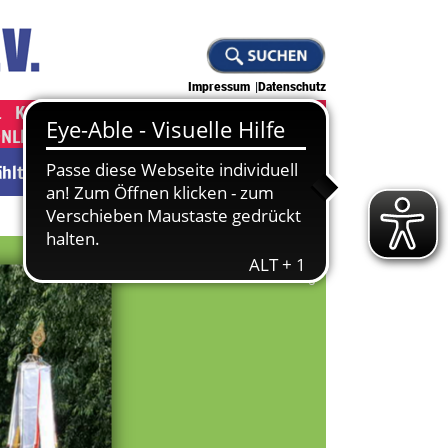
Impressum
Datenschutz
L
KAMPFKUNST
JUDO
KLETTERN
ONLINE-SHOP ]
[ JOBS ]
wählten Abteilung.
Zu den News
Zur Abteilung