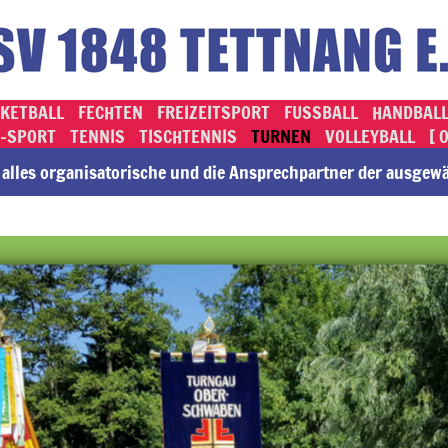
KETBALL
FECHTEN
FREIZEITSPORT
FUSSBALL
HANDBAL
-SPORT
TENNIS
TISCHTENNIS
TURNEN
VOLLEYBALL
[ 
lles or­ga­ni­sa­to­rische und die An­sprech­part­ner der ausge