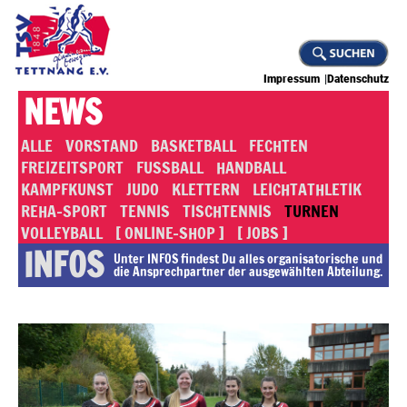
Impressum
Datenschutz
NEWS
ALLE
VORSTAND
BASKETBALL
FECHTEN
FREIZEITSPORT
FUSSBALL
HANDBALL
KAMPFKUNST
JUDO
KLETTERN
LEICHTATHLETIK
REHA-SPORT
TENNIS
TISCHTENNIS
TURNEN
VOLLEYBALL
[ ONLINE-SHOP ]
[ JOBS ]
INFOS
Unter INFOS findest Du alles or­ga­ni­sa­to­rische und
die An­sprech­part­ner der ausgewählten Abteilung.