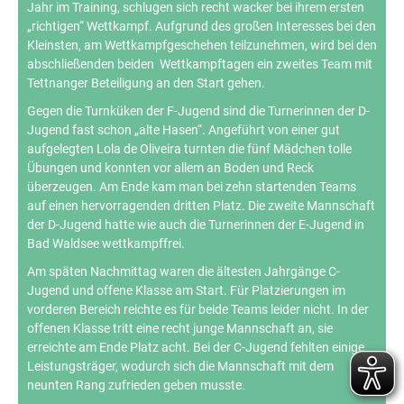
Jahr im Training, schlugen sich recht wacker bei ihrem ersten
„richtigen“ Wettkampf. Aufgrund des großen Interesses bei den
Kleinsten, am Wettkampfgeschehen teilzunehmen, wird bei den
abschließenden beiden Wettkampftagen ein zweites Team mit
Tettnanger Beteiligung an den Start gehen.
Gegen die Turnküken der F-Jugend sind die Turnerinnen der D-
Jugend fast schon „alte Hasen“. Angeführt von einer gut
aufgelegten Lola de Oliveira turnten die fünf Mädchen tolle
Übungen und konnten vor allem an Boden und Reck
überzeugen. Am Ende kam man bei zehn startenden Teams
auf einen hervorragenden dritten Platz. Die zweite Mannschaft
der D-Jugend hatte wie auch die Turnerinnen der E-Jugend in
Bad Waldsee wettkampffrei.
Am späten Nachmittag waren die ältesten Jahrgänge C-
Jugend und offene Klasse am Start. Für Platzierungen im
vorderen Bereich reichte es für beide Teams leider nicht. In der
offenen Klasse tritt eine recht junge Mannschaft an, sie
erreichte am Ende Platz acht. Bei der C-Jugend fehlten einige
Leistungsträger, wodurch sich die Mannschaft mit dem
neunten Rang zufrieden geben musste.