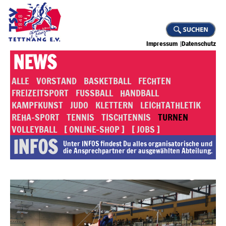
Impressum
Datenschutz
NEWS
ALLE
VORSTAND
BASKETBALL
FECHTEN
FREIZEITSPORT
FUSSBALL
HANDBALL
KAMPFKUNST
JUDO
KLETTERN
LEICHTATHLETIK
REHA-SPORT
TENNIS
TISCHTENNIS
TURNEN
VOLLEYBALL
[ ONLINE-SHOP ]
[ JOBS ]
INFOS
Unter INFOS findest Du alles or­ga­ni­sa­to­rische und
die An­sprech­part­ner der ausgewählten Abteilung.