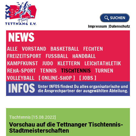
Impressum
Datenschutz
NEWS
ALLE
VORSTAND
BASKETBALL
FECHTEN
FREIZEITSPORT
FUSSBALL
HANDBALL
KAMPFKUNST
JUDO
KLETTERN
LEICHTATHLETIK
REHA-SPORT
TENNIS
TISCHTENNIS
TURNEN
VOLLEYBALL
[ ONLINE-SHOP ]
[ JOBS ]
INFOS
Unter INFOS findest Du alles or­ga­ni­sa­to­rische und
die An­sprech­part­ner der ausgewählten Abteilung.
Tischtennis
[
15.08.2022
]
Vorschau auf die Tettnanger Tischtennis-
Stadtmeisterschaften