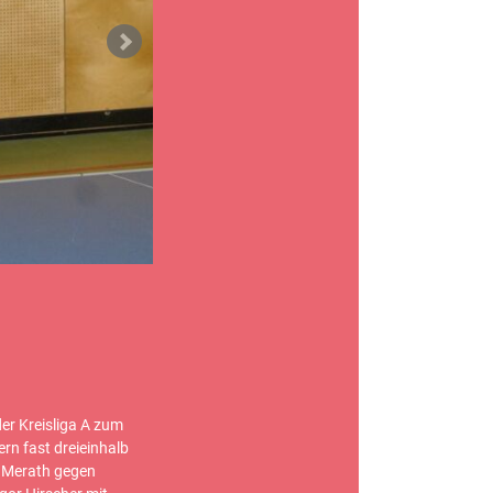
er Kreisliga A zum
n fast dreieinhalb
n Merath gegen