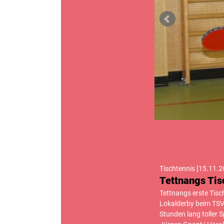
Tischtennis
[
15.11.2
Tettnangs Tis
Tettnangs erste Tis
Lokalderby beim TSV
Stunden lang toller 