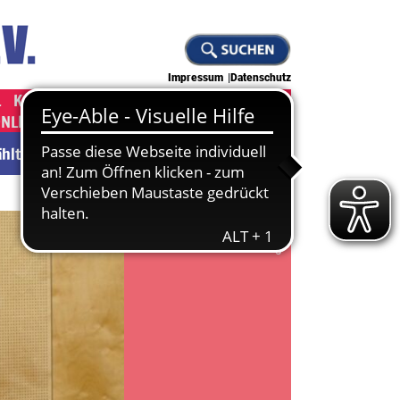
Impressum
Datenschutz
L
KAMPFKUNST
JUDO
KLETTERN
ONLINE-SHOP ]
[ JOBS ]
wählten Abteilung.
Zu den News
Zur Abteilung