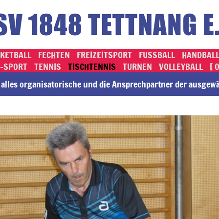
KETBALL
FECHTEN
FREIZEITSPORT
FUSSBALL
HANDBAL
-SPORT
TENNIS
TISCHTENNIS
TURNEN
VOLLEYBALL
[ 
lles or­ga­ni­sa­to­rische und die An­sprech­part­ner der ausge