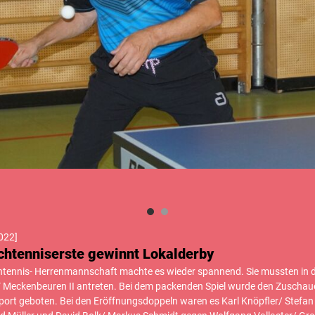
022
]
chtenniserste gewinnt Lokalderby
chtennis- Herrenmannschaft machte es wieder spannend. Sie mussten in d
 Meckenbeuren II antreten. Bei dem packenden Spiel wurde den Zuschauer
Sport geboten. Bei den Eröffnungsdoppeln waren es Karl Knöpfler/ Stefa