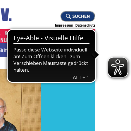
Impressum
Datenschutz
L
KAMPFKUNST
JUDO
KLETTERN
ONLINE-SHOP ]
[ JOBS ]
wählten Abteilung.
Zu den News
Zur Abteilung