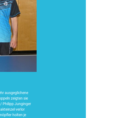
ehr ausgeglichene
ppeln zeigten sie
/ Philipp Junginger
kteinzel verlor
öpfler holten je