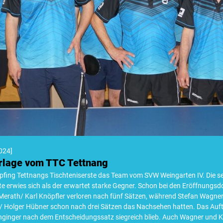
024
]
rlage vom TTC Tettnang
mpfing Tettnangs Tischteniserste das Team vom SVW Weingarten IV. Die s
 erwies sich als der erwartet starke Gegner. Schon bei den Eröffnungsdo
 Merath/ Karl Knöpfler verloren nach fünf Sätzen, während Stefan Wagner
 Holger Hübner schon nach drei Sätzen das Nachsehen hatten. Das Aufta
ginger nach dem Entscheidungssatz siegreich blieb. Auch Wagner und Kn