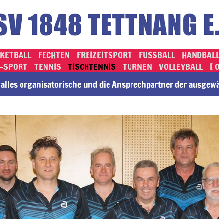
KETBALL
FECHTEN
FREIZEITSPORT
FUSSBALL
HANDBAL
-SPORT
TENNIS
TISCHTENNIS
TURNEN
VOLLEYBALL
[ 
lles or­ga­ni­sa­to­rische und die An­sprech­part­ner der ausge