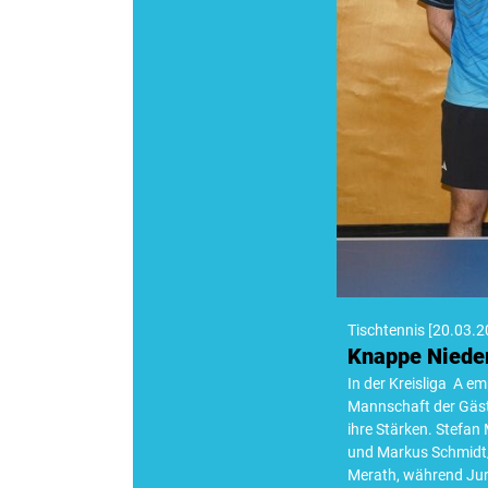
Tischtennis
[
20.03.2
Knappe Niede
In der Kreisliga A e
Mannschaft der Gäste
ihre Stärken. Stefan
und Markus Schmidt/
Merath, während Jun