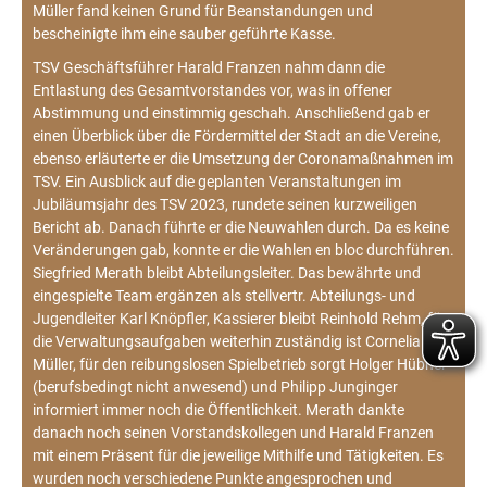
Müller fand keinen Grund für Beanstandungen und
bescheinigte ihm eine sauber geführte Kasse.
TSV Geschäftsführer Harald Franzen nahm dann die
Entlastung des Gesamtvorstandes vor, was in offener
Abstimmung und einstimmig geschah. Anschließend gab er
einen Überblick über die Fördermittel der Stadt an die Vereine,
ebenso erläuterte er die Umsetzung der Coronamaßnahmen im
TSV. Ein Ausblick auf die geplanten Veranstaltungen im
Jubiläumsjahr des TSV 2023, rundete seinen kurzweiligen
Bericht ab. Danach führte er die Neuwahlen durch. Da es keine
Veränderungen gab, konnte er die Wahlen en bloc durchführen.
Siegfried Merath bleibt Abteilungsleiter. Das bewährte und
eingespielte Team ergänzen als stellvertr. Abteilungs- und
Jugendleiter Karl Knöpfler, Kassierer bleibt Reinhold Rehm, für
die Verwaltungsaufgaben weiterhin zuständig ist Cornelia
Müller, für den reibungslosen Spielbetrieb sorgt Holger Hübner
(berufsbedingt nicht anwesend) und Philipp Junginger
informiert immer noch die Öffentlichkeit. Merath dankte
danach noch seinen Vorstandskollegen und Harald Franzen
mit einem Präsent für die jeweilige Mithilfe und Tätigkeiten. Es
wurden noch verschiedene Punkte angesprochen und