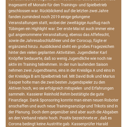
insgesamt elf Monate für den Trainings- und Spielbetrieb
geschlossen war. Rückblickend auf die letzten zwei Jahre
fanden zumindest noch 2019 einige gelungene
Veranstaltungen statt, wobei der zweitägige Ausflug nach
Tübingen ein Highlight war. Der erste Mai ist auch immer eine
gut angenommene Veranstaltung, ebenso das Affefescht,
sowie die Jahresabschlußfeier und der Corocup, fügte er
ergänzend hinzu. Ausblickend steht ein großes Fragezeichen
hinter den vielen geplanten Aktivitäten. Jugendleiter Karl
Knöpfler bedauerte, daß so wenig Jugendliche wie noch nie
aktiv im Training teilnehmen. In der nun laufenden Saison
nehmen zwei Jugendteams, eins in der Kreisliga A und eins in
der Kreisliga B am Spielbetrieb teil. Mit David Bolk und Marius
Gasper holte man die zwei besten Jugendspieler zu den
Aktiven hoch, wo sie erfolgreich mitspielen und Erfahrungen
sammeln. Kassierer Reinhold Rehm bestätigte die gute
Finanzlage. Dank Sponsoring konnte man einen neuen Roboter
anschaffen und auch neue Trainingsanzüge und Trikots sind in
der Planung. Doch dem gegenüber sind aber auch die Abgaben
an den Verband relativ hoch. Positiv bezeichnete er , daß es
Corona bedingt keine Austritte gab. Kassenprüfer Harald