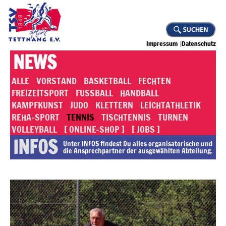
Impressum
Datenschutz
NEWS
ALLE
VORSTAND
BASKETBALL
FECHTEN
FREIZEITSPORT
FUSSBALL
HANDBALL
KAMPFKUNST
JUDO
KLETTERN
LEICHTATHLETIK
REHA-SPORT
TENNIS
TISCHTENNIS
TURNEN
VOLLEYBALL
[ ONLINE-SHOP ]
[ JOBS ]
INFOS
Unter INFOS findest Du alles or­ga­ni­sa­to­rische und
die An­sprech­part­ner der ausgewählten Abteilung.