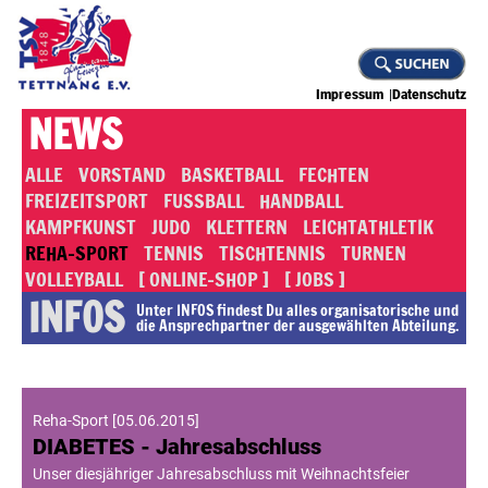
Impressum
Datenschutz
NEWS
ALLE
VORSTAND
BASKETBALL
FECHTEN
FREIZEITSPORT
FUSSBALL
HANDBALL
KAMPFKUNST
JUDO
KLETTERN
LEICHTATHLETIK
REHA-SPORT
TENNIS
TISCHTENNIS
TURNEN
VOLLEYBALL
[ ONLINE-SHOP ]
[ JOBS ]
INFOS
Unter INFOS findest Du alles or­ga­ni­sa­to­rische und
die An­sprech­part­ner der ausgewählten Abteilung.
Reha-Sport
[
05.06.2015
]
DIABETES - Jahresabschluss
Unser diesjähriger Jahresabschluss mit Weihnachtsfeier