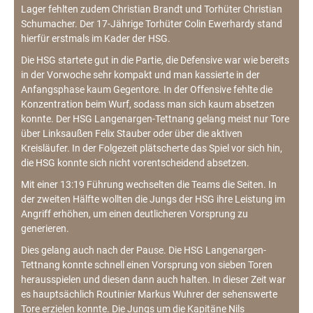
Lager fehlten zudem Christian Brandt und Torhüter Christian
Schumacher. Der 17-Jährige Torhüter Colin Ewerhardy stand
hierfür erstmals im Kader der HSG.
Die HSG startete gut in die Partie, die Defensive war wie bereits
in der Vorwoche sehr kompakt und man kassierte in der
Anfangsphase kaum Gegentore. In der Offensive fehlte die
Konzentration beim Wurf, sodass man sich kaum absetzen
konnte. Der HSG Langenargen-Tettnang gelang meist nur Tore
über Linksaußen Felix Stauber oder über die aktiven
Kreisläufer. In der Folgezeit plätscherte das Spiel vor sich hin,
die HSG konnte sich nicht vorentscheidend absetzen.
Mit einer 13:19 Führung wechselten die Teams die Seiten. In
der zweiten Hälfte wollten die Jungs der HSG ihre Leistung im
Angriff erhöhen, um einen deutlicheren Vorsprung zu
generieren.
Dies gelang auch nach der Pause. Die HSG Langenargen-
Tettnang konnte schnell einen Vorsprung von sieben Toren
herausspielen und diesen dann auch halten. In dieser Zeit war
es hauptsächlich Routinier Markus Wuhrer der sehenswerte
Tore erzielen konnte. Die Jungs um die Kapitäne Nils