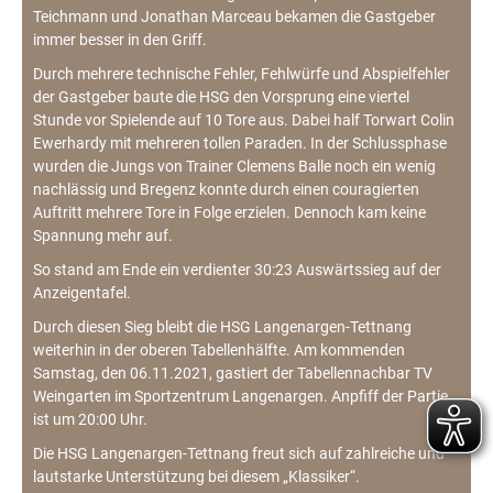
Teichmann und Jonathan Marceau bekamen die Gastgeber
immer besser in den Griff.
Durch mehrere technische Fehler, Fehlwürfe und Abspielfehler
der Gastgeber baute die HSG den Vorsprung eine viertel
Stunde vor Spielende auf 10 Tore aus. Dabei half Torwart Colin
Ewerhardy mit mehreren tollen Paraden. In der Schlussphase
wurden die Jungs von Trainer Clemens Balle noch ein wenig
nachlässig und Bregenz konnte durch einen couragierten
Auftritt mehrere Tore in Folge erzielen. Dennoch kam keine
Spannung mehr auf.
So stand am Ende ein verdienter 30:23 Auswärtssieg auf der
Anzeigentafel.
Durch diesen Sieg bleibt die HSG Langenargen-Tettnang
weiterhin in der oberen Tabellenhälfte. Am kommenden
Samstag, den 06.11.2021, gastiert der Tabellennachbar TV
Weingarten im Sportzentrum Langenargen. Anpfiff der Partie
ist um 20:00 Uhr.
Die HSG Langenargen-Tettnang freut sich auf zahlreiche und
lautstarke Unterstützung bei diesem „Klassiker“.