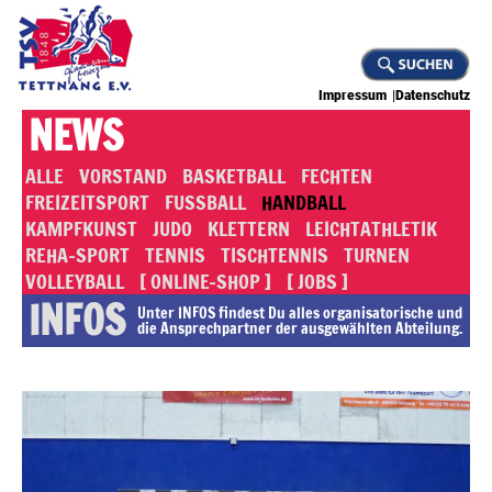
Impressum
Datenschutz
NEWS
ALLE
VORSTAND
BASKETBALL
FECHTEN
FREIZEITSPORT
FUSSBALL
HANDBALL
KAMPFKUNST
JUDO
KLETTERN
LEICHTATHLETIK
REHA-SPORT
TENNIS
TISCHTENNIS
TURNEN
VOLLEYBALL
[ ONLINE-SHOP ]
[ JOBS ]
INFOS
Unter INFOS findest Du alles or­ga­ni­sa­to­rische und
die An­sprech­part­ner der ausgewählten Abteilung.