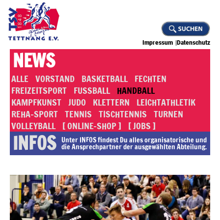
Impressum
Datenschutz
NEWS
ALLE
VORSTAND
BASKETBALL
FECHTEN
FREIZEITSPORT
FUSSBALL
HANDBALL
KAMPFKUNST
JUDO
KLETTERN
LEICHTATHLETIK
REHA-SPORT
TENNIS
TISCHTENNIS
TURNEN
VOLLEYBALL
[ ONLINE-SHOP ]
[ JOBS ]
INFOS
Unter INFOS findest Du alles or­ga­ni­sa­to­rische und
die An­sprech­part­ner der ausgewählten Abteilung.