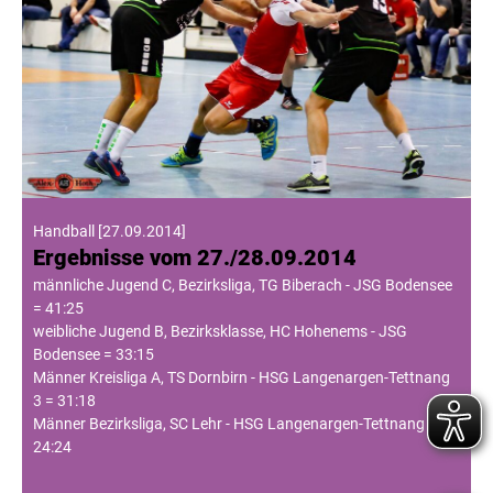
Handball
[
27.09.2014
]
Ergebnisse vom 27./28.09.2014
männliche Jugend C, Bezirksliga, TG Biberach - JSG Bodensee
= 41:25
weibliche Jugend B, Bezirksklasse, HC Hohenems - JSG
Bodensee = 33:15
Männer Kreisliga A, TS Dornbirn - HSG Langenargen-Tettnang
3 = 31:18
Männer Bezirksliga, SC Lehr - HSG Langenargen-Tettnang =
24:24