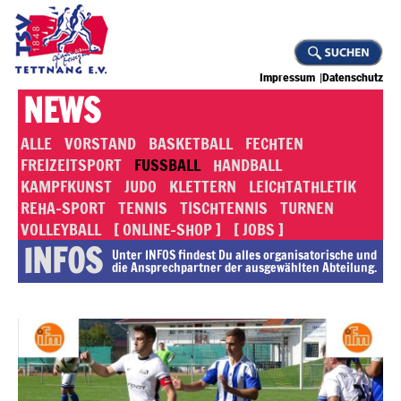
Impressum
Datenschutz
NEWS
ALLE
VORSTAND
BASKETBALL
FECHTEN
FREIZEITSPORT
FUSSBALL
HANDBALL
KAMPFKUNST
JUDO
KLETTERN
LEICHTATHLETIK
REHA-SPORT
TENNIS
TISCHTENNIS
TURNEN
VOLLEYBALL
[ ONLINE-SHOP ]
[ JOBS ]
INFOS
Unter INFOS findest Du alles or­ga­ni­sa­to­rische und
die An­sprech­part­ner der ausgewählten Abteilung.