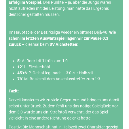
Erfolg im Vorspiel
. Drei Punkte – ja, aber die Jungs waren
nicht zufrieden mit der Leistung, man hätte das Ergebnis
deutlicher gestalten müssen.
Im Hauptspiel der Bezirksliga wieder ein bitteres Déjà-vu:
Wie
schon im letzten Auswärtsspiel lagen wir zur Pause 0:3
zurück
– diesmal beim
SV Aichstetten
:
5′
: A. Rock trifft früh zum 1:0
12′
: L. Fleck erhöht
45′+6
: P. Oelhaf legt nach – 3:0 zur Halbzeit
78′
: M. Basic mit dem Anschlusstreffer zum 1:3
Fazit:
Derzeit kassieren wir zu viele Gegentore und bringen uns damit
selbst unter Druck. Zudem fehlt uns das nötige Spielglück: Vor
dem 3:0 wurde uns ein Strafstoß verwehrt, der das Spiel
vielleicht in eine andere Richtung gelenkt hätte.
Positiv: Die Mannschaft hat in Halbzeit zwei Charakter gezeigt