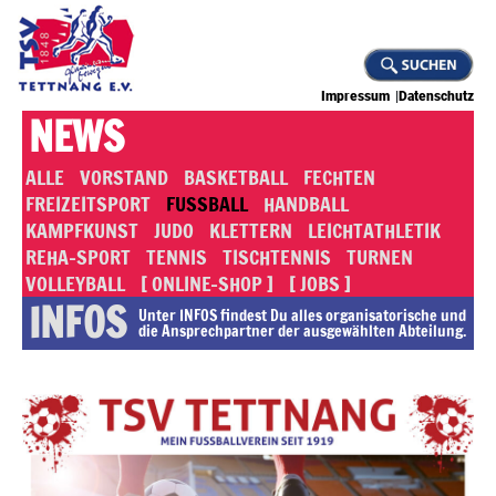
Impressum
Datenschutz
NEWS
ALLE
VORSTAND
BASKETBALL
FECHTEN
FREIZEITSPORT
FUSSBALL
HANDBALL
KAMPFKUNST
JUDO
KLETTERN
LEICHTATHLETIK
REHA-SPORT
TENNIS
TISCHTENNIS
TURNEN
VOLLEYBALL
[ ONLINE-SHOP ]
[ JOBS ]
INFOS
Unter INFOS findest Du alles or­ga­ni­sa­to­rische und
die An­sprech­part­ner der ausgewählten Abteilung.