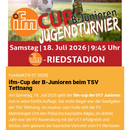
Fussball
[
18.07.2026
]
ifm-Cup der B-Junioren beim TSV
Tettnang
Am Samstag, 18. Juli 2026 geht der
ifm-cup der U17 Junioren
nun in seine fünfte Auflage. Der erste Sieger war der Gastgeber
der TSV Tettnang. Im zweiten Jahr holte sich der FC
Memmingen U16 den Pokal ins bayrische Allgäu, im dritten
Jahr war der FV Ravensburg mit der U17 erfolgreich und
letztes Jahr gewann der bayrische Vertreter vom FV Illertissen