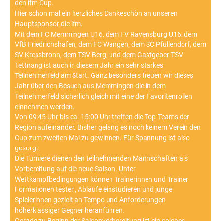
den ifm-Cup.
Hier schon mal ein herzliches Dankeschön an unseren
Hauptsponsor die ifm.
Mit dem FC Memmingen U16, dem FV Ravensburg U16, dem
VfB Friedrichshafen, dem FC Wangen, dem SC Pfullendorf, dem
SV Kressbronn, dem TSV Berg, und dem Gastgeber TSV
Tettnang ist auch in diesem Jahr ein sehr starkes
Teilnehmerfeld am Start. Ganz besonders freuen wir dieses
Jahr über den Besuch aus Memmingen die in dem
Teilnehmerfeld sicherlich gleich mit eine der Favoritenrollen
einnehmen werden.
Von 09:45 Uhr bis ca. 15:00 Uhr treffen die Top-Teams der
Region aufeinander. Bisher gelang es noch keinem Verein den
Cup zum zweiten Mal zu gewinnen. Für Spannung ist also
gesorgt.
Die Turniere dienen den teilnehmenden Mannschaften als
Vorbereitung auf die neue Saison. Unter
Wettkampfbedingungen können Trainerinnen und Trainer
Formationen testen, Abläufe einstudieren und junge
Spielerinnen gezielt an Tempo und Anforderungen
höherklassiger Gegner heranführen.
Gerade zu Beginn der Saisonvorbereitung ist ein solches