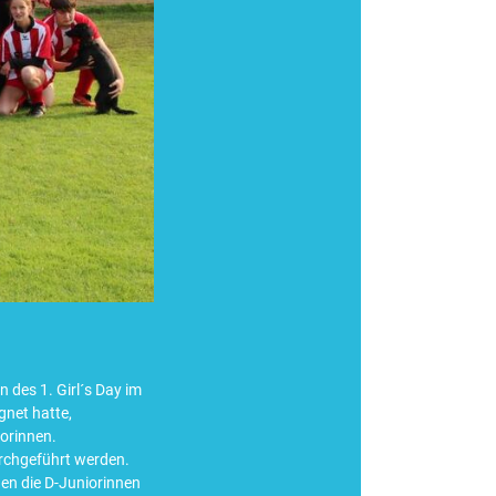
 des 1. Girl´s Day im
net hatte,
orinnen.
urchgeführt werden.
n die D-Juniorinnen