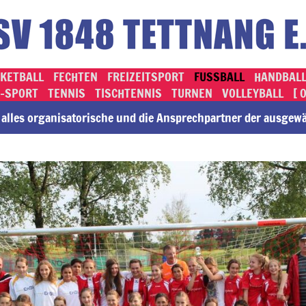
KETBALL
FECHTEN
FREIZEITSPORT
FUSSBALL
HANDBAL
-SPORT
TENNIS
TISCHTENNIS
TURNEN
VOLLEYBALL
[ 
lles or­ga­ni­sa­to­rische und die An­sprech­part­ner der ausge