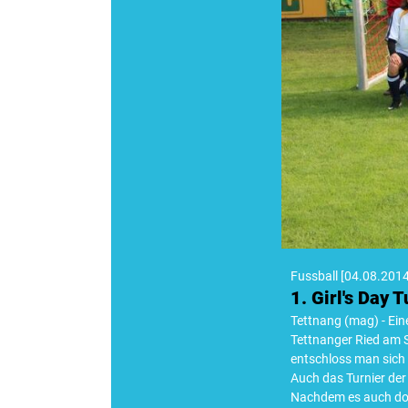
Fussball
[
04.08.201
1. Girl's Day 
Tettnang (mag) - Ein
Tettnanger Ried am 
entschloss man sich
Auch das Turnier der
Nachdem es auch dor