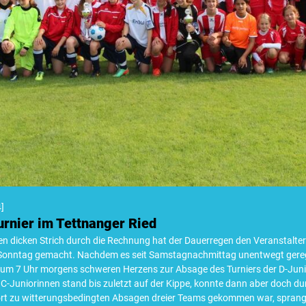
4
]
Turnier im Tettnanger Ried
en dicken Strich durch die Rechnung hat der Dauerregen den Veranstaltern
Sonntag gemacht. Nachdem es seit Samstagnachmittag unentwegt gereg
 um 7 Uhr morgens schweren Herzens zur Absage des Turniers der D-Juni
 C-Juniorinnen stand bis zuletzt auf der Kippe, konnte dann aber doch d
t zu witterungsbedingten Absagen dreier Teams gekommen war, sprange