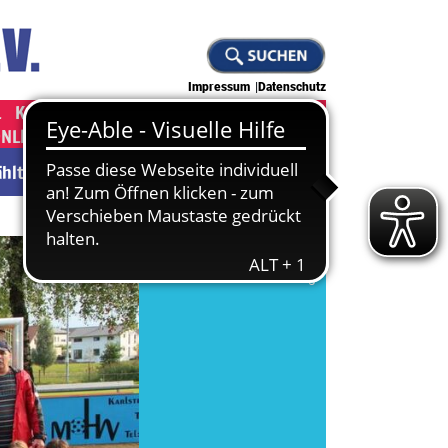
Impressum
Datenschutz
L
KAMPFKUNST
JUDO
KLETTERN
ONLINE-SHOP ]
[ JOBS ]
wählten Abteilung.
Zu den News
Zur Abteilung