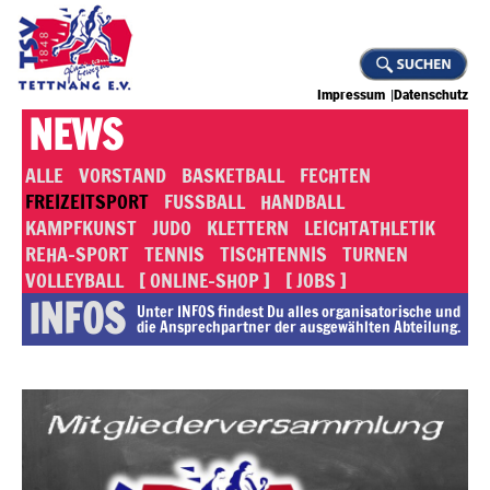
Impressum
Datenschutz
NEWS
ALLE
VORSTAND
BASKETBALL
FECHTEN
FREIZEITSPORT
FUSSBALL
HANDBALL
KAMPFKUNST
JUDO
KLETTERN
LEICHTATHLETIK
REHA-SPORT
TENNIS
TISCHTENNIS
TURNEN
VOLLEYBALL
[ ONLINE-SHOP ]
[ JOBS ]
INFOS
Unter INFOS findest Du alles or­ga­ni­sa­to­rische und
die An­sprech­part­ner der ausgewählten Abteilung.