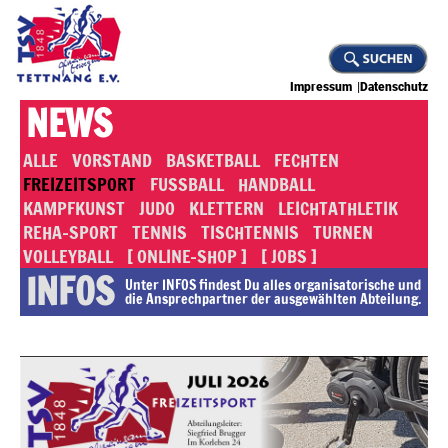
Impressum
Datenschutz
NEWS
ALLE
VORSTAND
BASKETBALL
FECHTEN
FREIZEITSPORT
FUSSBALL
HANDBALL
KAMPFKUNST
JUDO
KLETTERN
LEICHTATHLETIK
REHA-SPORT
TENNIS
TISCHTENNIS
TURNEN
VOLLEYBALL
[ ONLINE-SHOP ]
[ JOBS ]
INFOS
Unter INFOS findest Du alles or­ga­ni­sa­to­rische und
die An­sprech­part­ner der ausgewählten Abteilung.