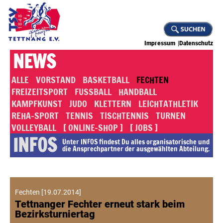
Impressum
Datenschutz
NEWS
ALLE
VORSTAND
BASKETBALL
FECHTEN
FREIZEITSPORT
FUSSBALL
HANDBALL
KAMPFKUNST
JUDO
KLETTERN
LEICHTATHLETIK
REHA-SPORT
TENNIS
TISCHTENNIS
TURNEN
VOLLEYBALL
[ ONLINE-SHOP ]
[ JOBS ]
INFOS
Unter INFOS findest Du alles or­ga­ni­sa­to­rische und
die An­sprech­part­ner der ausgewählten Abteilung.
Fechten
[
19.07.2014
]
Tettnanger Fechter erneut stark beim
Bezirksturniertag