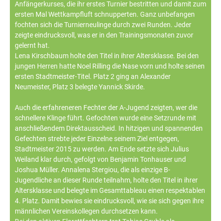
Anfängerkurses, die ihr erstes Turnier bestritten und damit zum
ersten Mal Wettkampfluft schnupperten. Ganz unbefangen
fochten sich die Turnierneulinge durch zwei Runden. Jeder
zeigte eindrucksvoll, was er in den Trainingsmonaten zuvor
gelernt hat.
Lena Kirschbaum holte den Titel in ihrer Altersklasse. Bei den
jungen Herren hatte Noel Rilling die Nase vorn und holte seinen
ersten Stadtmeister-Titel. Platz 2 ging an Alexander
Neumeister, Platz 3 belegte Yannick Skirde.
Auch die erfahreneren Fechter der A-Jugend zeigten, wer die
schnellere Klinge führt. Gefochten wurde eine Setzrunde mit
anschließendem Direktausscheid. In hitzigen und spannenden
Gefechten strebte jeder Einzelne seinem Ziel entgegen,
Stadtmeister 2015 zu werden. Am Ende setzte sich Julius
Weiland klar durch, gefolgt von Benjamin Tonhauser und
Joshua Müller. Annalena Stergiou, die als einzige B-
Jugendliche an dieser Runde teilnahm, holte den Titel in ihrer
Altersklasse und belegte im Gesamttableau einen respektablen
4. Platz. Damit bewies sie eindrucksvoll, wie sie sich gegen ihre
männlichen Vereinskollegen durchsetzen kann.