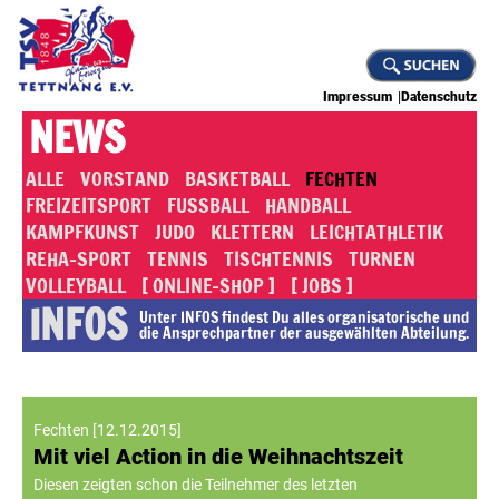
Impressum
Datenschutz
NEWS
ALLE
VORSTAND
BASKETBALL
FECHTEN
FREIZEITSPORT
FUSSBALL
HANDBALL
KAMPFKUNST
JUDO
KLETTERN
LEICHTATHLETIK
REHA-SPORT
TENNIS
TISCHTENNIS
TURNEN
VOLLEYBALL
[ ONLINE-SHOP ]
[ JOBS ]
INFOS
Unter INFOS findest Du alles or­ga­ni­sa­to­rische und
die An­sprech­part­ner der ausgewählten Abteilung.
Fechten
[
12.12.2015
]
Mit viel Action in die Weihnachtszeit
Diesen zeigten schon die Teilnehmer des letzten