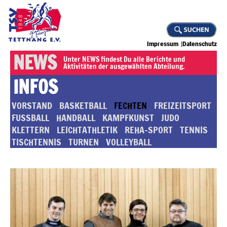
Impressum
Datenschutz
NEWS
Unter NEWS findest Du alle Berichte und
Aktivitäten der ausgewählten Abteilung.
INFOS
VORSTAND
BASKETBALL
FECHTEN
FREIZEITSPORT
FUSSBALL
HANDBALL
KAMPFKUNST
JUDO
KLETTERN
LEICHTATHLETIK
REHA-SPORT
TENNIS
TISCHTENNIS
TURNEN
VOLLEYBALL