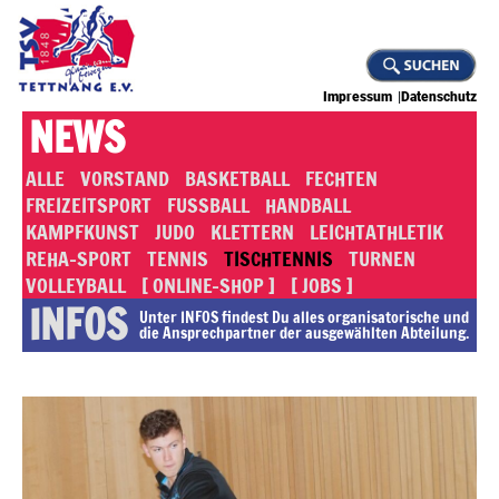
Impressum
Datenschutz
NEWS
ALLE
VORSTAND
BASKETBALL
FECHTEN
FREIZEITSPORT
FUSSBALL
HANDBALL
KAMPFKUNST
JUDO
KLETTERN
LEICHTATHLETIK
REHA-SPORT
TENNIS
TISCHTENNIS
TURNEN
VOLLEYBALL
[ ONLINE-SHOP ]
[ JOBS ]
INFOS
Unter INFOS findest Du alles or­ga­ni­sa­to­rische und
die An­sprech­part­ner der ausgewählten Abteilung.